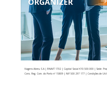
ORGANIZER
Viagens Abreu S.A | RNAVT 1702 | Capital Social €10.500.000 | Sede: Pra
Cons. Reg. Com. do Porto nº 15809 | NIF 500 297 177 |
Condições de Util